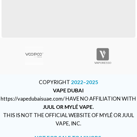
Suspendisse quam at vestibulum
Kitchen
COPYRIGHT
2022–2025
VAPE DUBAI
https://vapedubaisuae.com/ HAVE NO AFFILIATION WITH
JUUL OR MYLÉ VAPE.
THIS IS NOT THE OFFICIAL WEBSITE OF MYLÉ OR JUUL
VAPE, INC.