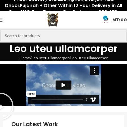
Dhabi,Fujairah + Other Within 12 Hour Delivery in All
Over UAE. Free Delivery For Order over 300 AED.
0
AED
0.0
Leo uteu ullamcorper
Home
Leo uteu ullamcorper
Leo uteu ullamcorper
Our Latest Work